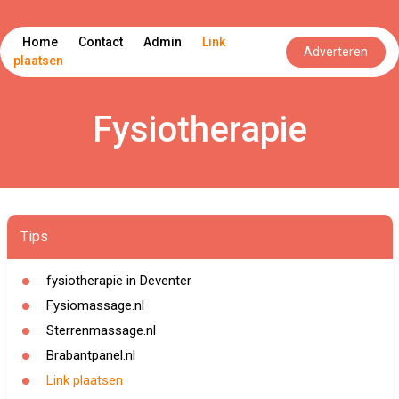
Home
Contact
Admin
Link
Adverteren
plaatsen
Fysiotherapie
Tips
fysiotherapie in Deventer
Fysiomassage.nl
Sterrenmassage.nl
Brabantpanel.nl
Link plaatsen